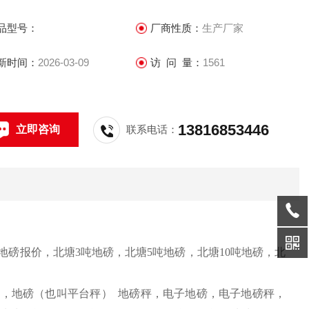
品型号：
厂商性质：
生产厂家
新时间：
2026-03-09
访 问 量：
1561
13816853446
立即咨询
联系电话：
地磅报价，北塘
3
吨地磅，北塘
5
吨地磅，北塘
10
吨地磅，北
如，地磅（也叫平台秤）
地磅秤，电子地磅，电子地磅秤，