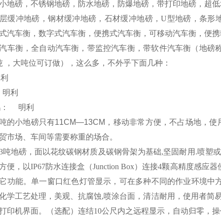
小地磅，不锈钢地磅，防水地磅，防爆地磅，带打印地磅，超低
层缓冲地磅，钢材缓冲地磅，石材缓冲地磅，
U
型地磅，条形
式汽车衡，数字式汽车衡，便携式汽车衡，可移动汽车衡，便携
汽车衡，全自动汽车衡，带监控汽车衡，带软件汽车衡（地磅
吨
，大吨位可订做），这么多，不外乎下面几种：
明利
明利
鹅：
明利
吨的小地磅只有
11CM
—
13CM
，移动非常方便，不占场地，使
贸市场、车间等需要称重的场合。
3
吨地磅，面以花纹碳钢材质及碳钢骨架为基础
,
坚固耐用
.
喷塑或
方便，以
IP67
防水连接盒（
Junction Box
）连接
4
颗高精度感应器
它功能。单一窗口红色灯管显示，可在多种不同的作业环境中
化学工艺处理，美观、抗腐蚀
,
喷涂台面，清洁耐用，使用者简
打印机界面。（选配）连结
10
公尺内之远程显示，自动归零，操