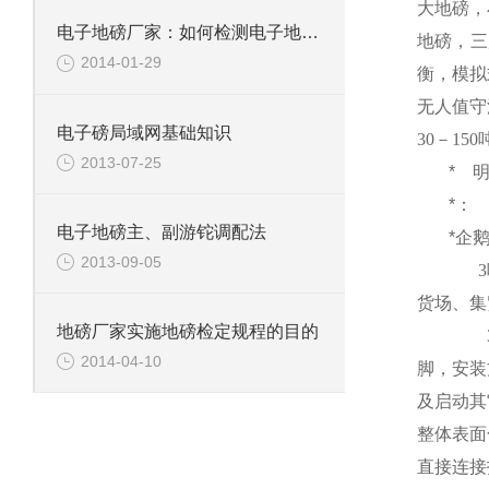
大地磅，
电子地磅厂家：如何检测电子地磅传感器是否正常
地磅，三
2014-01-29
衡，模拟
无人值守
电子磅局域网基础知识
30
－
150
2013-07-25
*
*：
电子地磅主、副游铊调配法
*企
2013-09-05
3
货场、集
地磅厂家实施地磅检定规程的目的
2014-04-10
脚，安装
及启动其
整体表面
直接连接