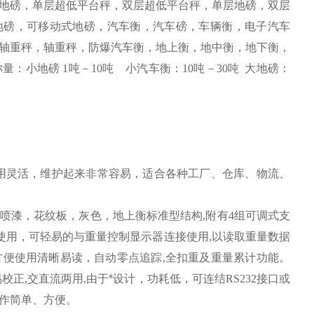
地磅，单层超低平台秤，双层超低平台秤，单层地磅，双层
地磅，可移动式地磅，汽车衡，汽车磅，车辆衡，电子汽车
轴重秤，轴重秤，防爆汽车衡，地上衡，地中衡，地下衡，
称量：小地磅
1
吨－
10
吨
小汽车衡：
10
吨－
30
吨
大地磅：
用灵活，维护起来非常容易，适合各种工厂、仓库、物流、
喷漆，花纹板，灰色，地上衡标准型结构
,
附有
4
组可调式支
使用，可轻易的与重量控制显示器连接使用
,
以读取重量数据
方便使用清晰易读，自动零点追踪
,
全扣重及重量累计功能。
易校正
,
交直流两用
,
由于*设计，功耗低，可连结
RS232
接口或
作简单、方便。