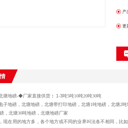
产
更
情
北塘
地磅
-
◆
厂家直接供货
：
1-3
吨
5
吨
10
吨
20
吨
30
吨
电子地磅，北塘地磅，北塘带打印地磅，北塘
1
吨地磅，北塘
2
吨
磅，北塘
30
吨地磅，北塘地磅厂家
，现在用的地方多，各个地方或不同的业界叫法各不相同，比