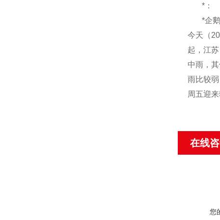
*：
*企
今天（
20
起，江苏
中雨，其
雨比较弱
周五迎来
在线咨
您