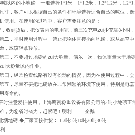
3
吨以内的小地磅，一般选择
1*
1
米
，
1*
1.2
米
，
1.2*
1.2
米
，
1.2*
1
尺寸，客户可以根据自己的条件和环境选择适合自己的吨位，像
机使用。在使用的过程中，客户需要注意的是：
*，收到货后，把仪表内的电用完，前三次充电zui少充满
8
小时
第二，平时使用过程中，禁止把物体直接扔向地磅，或从高空中
命，应该轻拿轻放。
第三，不要超过地磅的zui大称量。偶尔一次，物体重量大于地磅
zui大称量以内作业。
第四，经常检查线路有没有松动的情况，因为在使用过程中，会
第五，尽量不要把地磅放在非常潮湿的环境下使用，特别是电器
用寿命的。
平时注意爱护使用，上海鹰衡称重设备有限公司的
3
吨小地磅正
难，为您省时省力，赶紧吧！
明利
企鹅：
北塘
地磅
-
◆
厂家直接供货
：
1-3
吨
5
吨
10
吨
20
吨
30
吨
明利