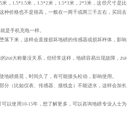
.5
米
，
1.5*
1.5
米
，
1.5*
2
米
，
1.5*
3
米
，
2*
3
米
，这些尺寸是比
这种价格也不是很高，一般在一两千或两三千左右，
买回去
，就是手机充电一样。
堕落下来，这样会直接损坏地磅的传感器或损坏秤体，影响
的zui大称量没关系，但经常这样，地磅容易出现故障，zui
使地磅摇晃，时间久了，有可能接头松动，影响使用。
部分（比如仪表、传感器、接线盒）不能进水，这样会加长
常可以使用
10-15
年，想了解更多，可以咨询地磅专业人士为